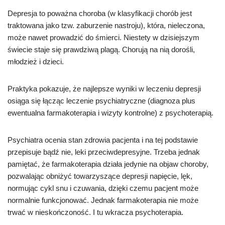
Depresja to poważna choroba (w klasyfikacji chorób jest
traktowana jako tzw. zaburzenie nastroju), która, nieleczona,
może nawet prowadzić do śmierci. Niestety w dzisiejszym
świecie staje się prawdziwą plagą. Chorują na nią dorośli,
młodzież i dzieci.
Praktyka pokazuje, że najlepsze wyniki w leczeniu depresji
osiąga się łącząc leczenie psychiatryczne (diagnoza plus
ewentualna farmakoterapia i wizyty kontrolne) z psychoterapią.
Psychiatra ocenia stan zdrowia pacjenta i na tej podstawie
przepisuje bądź nie, leki przeciwdepresyjne. Trzeba jednak
pamiętać, że farmakoterapia działa jedynie na objaw choroby,
pozwalając obniżyć towarzyszące depresji napięcie, lęk,
normując cykl snu i czuwania, dzięki czemu pacjent może
normalnie funkcjonować. Jednak farmakoterapia nie może
trwać w nieskończoność. I tu wkracza psychoterapia.