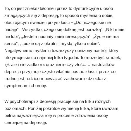
To, co jest zniekształcone i przez to dysfunkcyjne u osób
zmagających się z depresją, to sposób myślenia o sobie,
otaczającym świecie i przyszłości – „Do niczego się nie
nadaję”; „Wszystko, czego się dotknę jest porażką”; „Nikt mnie
nie lubi”; „Jestem nudna/y i nieinteresujący/a”; „Życie nie ma
sensu”; „Ludzie są z okrutni i myślą tylko o sobie”.
Negatywnemu myśleniu towarzyszy obniżony nastrój, który
utrzymuje się co najmniej kilka tygodni. To może być smutek,
lęk ale i nierzadko rozdrażnienie czy złość. U nastolatków
depresja przyjmuje często właśnie postać złości, przez co
trudno jest rodzicom powiązać zachowanie dziecka z
symptomami choroby.
W psychoterapii z depresją pracuje się na kilku różnych
poziomach. Poniżej pokrótce wymienię kilka, które uważam,
pełnią najważniejszą rolę w procesie zdrowienia osoby
cierpiącej na depresję: