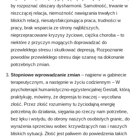
by rozpoznać obszary dysharmonii. Samotność, trwanie w
niszczącej relacja, niemożność nawiązania trwałych i
bliskich relacji, niesatysfakcjonująca praca, trudności w
pracy, brak wsparcia ze strony najbliższych,
nieprzepracowane kryzysy życiowe, ciężka choroba – to
niektóre z przyczyn mogących doprowadzać do
przewlekłego stresu i skutkować depresją. Rozpoznanie
powodów przewlekłego stresu daje szansę na dokonanie
potrzebnych zmian.
Stopniowe wprowadzanie zmian
– najpierw w gabinecie
terapeutycznym, a następnie w życiu codziennym – W
psychoterapii humanistyczno-egzystencjalnej Gestalt, którą
praktykuję, mówimy, że depresja to inaczej – wycofana
złość. Przez złość rozumiemy tu życiodajną energię
potrzebną do działania, sięgania po rzeczy nam potrzebne,
bez lęku i wstydu, do obrony naszych osobistych granic, do
wyrażenia sprzeciwu wobec krzywdzących nas i naszych
bliskich sytuacji. Złość jest paliwem do powiedzenia takich