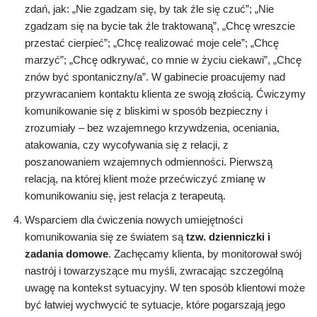
zdań, jak: „Nie zgadzam się, by tak źle się czuć”; „Nie
zgadzam się na bycie tak źle traktowaną”, „Chcę wreszcie
przestać cierpieć”; „Chcę realizować moje cele”; „Chcę
marzyć”; „Chcę odkrywać, co mnie w życiu ciekawi”, „Chcę
znów być spontaniczny/a”. W gabinecie proacujemy nad
przywracaniem kontaktu klienta ze swoją złością. Ćwiczymy
komunikowanie się z bliskimi w sposób bezpieczny i
zrozumiały – bez wzajemnego krzywdzenia, oceniania,
atakowania, czy wycofywania się z relacji, z
poszanowaniem wzajemnych odmienności. Pierwszą
relacją, na której klient może przećwiczyć zmianę w
komunikowaniu się, jest relacja z terapeutą.
Wsparciem dla ćwiczenia nowych umiejętności
komunikowania się ze światem są
tzw. dzienniczki i
zadania domowe
. Zachęcamy klienta, by monitorował swój
nastrój i towarzyszące mu myśli, zwracając szczególną
uwagę na kontekst sytuacyjny. W ten sposób klientowi może
być łatwiej wychwycić te sytuacje, które pogarszają jego